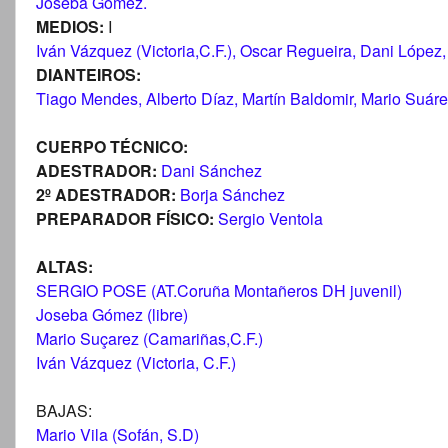
Joseba Gómez.
MEDIOS:
I
Iván Vázquez (Victoria,C.F.), Oscar Regueira, Dani López
DIANTEIROS:
Tiago Mendes, Alberto Díaz, Martín Baldomir, Mario Suárez
CUERPO TÉCNICO:
ADESTRADOR:
Dani Sánchez
2º ADESTRADOR:
Borja Sánchez
PREPARADOR FÍSICO:
Sergio Ventola
ALTAS:
SERGIO POSE (AT.Coruña Montañeros DH juvenil)
Joseba Gómez (libre)
Mario Suçarez (Camariñas,C.F.)
Iván Vázquez (Victoria, C.F.)
BAJAS:
Mario Vila (Sofán, S.D)