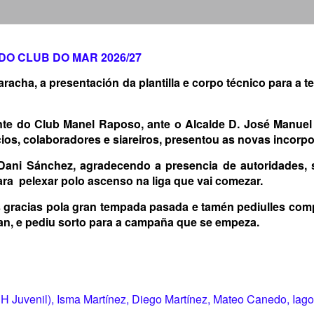
DO CLUB DO MAR 2026/27
racha, a presentación da plantilla e corpo técnico para a 
nte do Club Manel Raposo, ante o Alcalde D. José Manuel
ocios, colaboradores e siareiros, presentou as novas incorp
 Dani Sánchez, agradecendo a presencia de autoridades, 
ara pelexar polo ascenso na liga que vai comezar.
s gracias pola gran tempada pasada e tamén pediulles com
an, e pediu sorto para a campaña que se empeza.
H Juvenil), Isma Martínez, Diego Martínez, Mateo Canedo, Iago