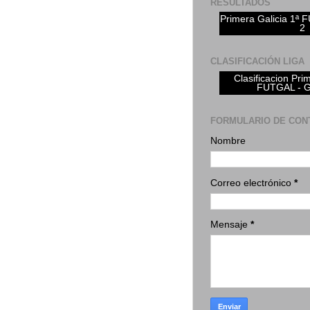
RESULTADOS
Primera Galicia 1ª
2
CLASIFICACIÓN LIGA
Clasificacion Pri
FUTGAL - 
FORMULARIO DE CON
Nombre
Correo electrónico
*
Mensaje
*