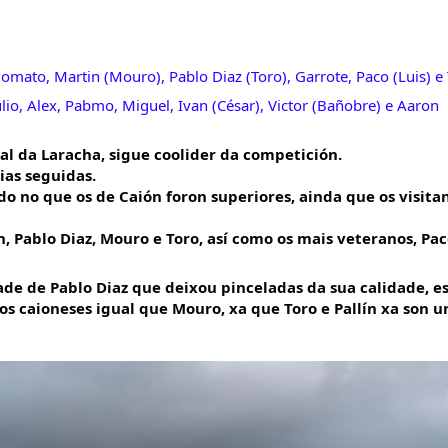
 Domato, Martin (Mouro), Pablo Diaz (Toro), Garrote, Paco (Luis) 
Julio, Alex, Pabmo, Miguel, Ivan (César), Victor (Bañobre) e Aaron
al da Laracha, sigue coolider da competición. 
ias seguidas.
no que os de Caión foron superiores, ainda que os visitant
, Pablo Diaz, Mouro e Toro, así como os mais veteranos, Paco
ade de Pablo Diaz que deixou pinceladas da sua calidade, e
os caioneses igual que Mouro, xa que Toro e Pallín xa son u