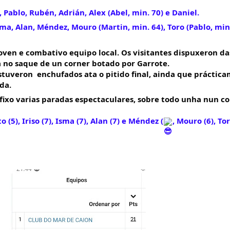
r, Pablo, Rubén, Adrián, Alex (Abel, min. 70) e Daniel.
sma, Alan, Méndez, Mouro (Martin, min. 64), Toro (Pablo, min. 
xoven e combativo equipo local. Os visitantes dispuxeron da
a no saque de un corner botado por Garrote.
uveron  enchufados ata o pitido final, ainda que práctica
da. 
fixo varias paradas espectaculares, sobre todo unha nun cor
 (5), Iriso (7), Isma (7), Alan (7) e Méndez (
, Mouro (6), Tor