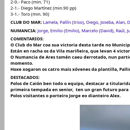
2-0.- Paco (min. 71)
2-1.- Diego Martínez (min.90 pp)
3-1.- Toro (min. 90)
CLUB DO MAR: 
Lamela, Pallín (Iriso), Diego, Joseba, Alan,
NUMANCIA:
Jorge, Emilio (Emilio), Marcelo (David), Raúl, 
COMENTARIOS:
O Club do Mar coa sua victoria desta tarde no Municip
Están en racha os da Vila mariñeira, que levan 4 victor
O Numancia de Ares tamén caeu derrotado, nun partido 
momento.
Hoxe xogaron os catro mais xóvenes da plantilla, Pallin
DESTACADOS:
Polos de Caión ben todo o equipo, destacar a titularid
primeira tempada en senior,  ten un gran futuro para 
Polos visitantes o porteiro Jorge eo dianteiro Alex.