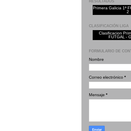
RESULTADOS
Primera Galicia 1ª
2
CLASIFICACIÓN LIGA
Clasificacion Pri
FUTGAL - 
FORMULARIO DE CON
Nombre
Correo electrónico
*
Mensaje
*