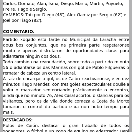
Carlos, Domato, Alan, Isma, Diego, Mario, Martin, Puyuelo, 
Freire, Tiago e Sergio.
CAMBIOS: Toti por Diego (48'), Alex Gamiz por Sergio (62') e 
Joel por Tiago (82').
COMENTARIO:
Partido xogado esta tarde no Municipal da Laracha entre 
dous bos conjuntos, que na primeira parte respetaronse 
moito e apenas disfrutaron de oportunidades claras para 
adiantarse ningún dos dous.
Todo cambiou na reanudación, sobre todo a partir do minuto 
56 o adiantarse os das Mariñas con gol de Pablo Filgueiras o 
rematar de cabeza un centro lateral.
A raíz de encargar o gol, os de Caión reactivaronse, e en dez 
minutos Tiago Mendez  con tres goles espectaculares doulle a 
volta o marcador sentenciando prácticamente o encontro, 
ainda que no minuto 76, Alex Casal acortou distancias para os 
visitantes, pero os da vila donde comeza a Costa da Morte 
tomaron o control do partido e xa non hubo tempo para 
mais.
DESTACADOS:
Polos de Caión, destacar o gran traballo de todos os 
xogadores, o fútbol e un xogo de equipo eo adestrador Dani 