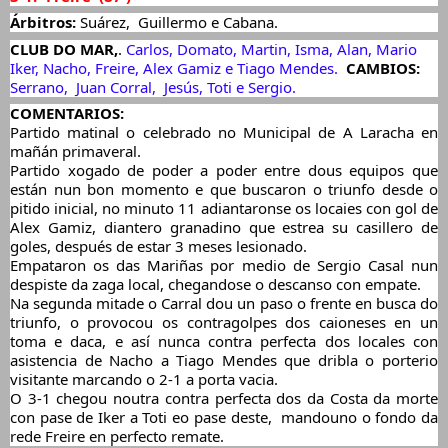
Árbitros:
 Suárez,  Guillermo e Cabana.
CLUB DO MAR,
.
Carlos, Domato, Martin, Isma, Alan, Mario  
Iker, Nacho, Freire, Alex Gamiz e Tiago Mendes. 
 CAMBIOS:
Serrano,  Juan Corral,  Jesús, Toti e Sergio.
COMENTARIOS: 
Partido matinal o celebrado no Municipal de A Laracha en 
mañán primaveral.
Partido xogado de poder a poder entre dous equipos que 
están nun bon momento e que buscaron o triunfo desde o 
pitido inicial, no minuto 11 adiantaronse os locaies con gol de 
Alex Gamiz, diantero granadino que estrea su casillero de 
goles, después de estar 3 meses lesionado. 
Empataron os das Mariñas por medio de Sergio Casal nun 
despiste da zaga local, chegandose o descanso con empate. 
Na segunda mitade o Carral dou un paso o frente en busca do 
triunfo, o provocou os contragolpes dos caioneses en un 
toma e daca, e así nunca contra perfecta dos locales con 
asistencia de Nacho a Tiago Mendes que dribla o porterio 
visitante marcando o 2-1 a porta vacia.
O 3-1 chegou noutra contra perfecta dos da Costa da morte 
con pase de Iker a Toti eo pase deste,  mandouno o fondo da 
rede Freire en perfecto remate.