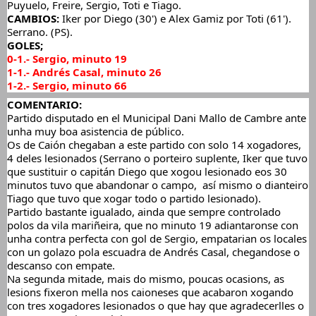
Puyuelo, Freire, Sergio, Toti e Tiago.
CAMBIOS:
 Iker por Diego (30') e Alex Gamiz por Toti (61'). 
Serrano. (PS).
GOLES;
0-1.- Sergio, minuto 19
1-1.- Andrés Casal, minuto 26
1-2.- Sergio, minuto 66
COMENTARIO: 
Partido disputado en el Municipal Dani Mallo de Cambre ante 
unha muy boa asistencia de público. 
Os de Caión chegaban a este partido con solo 14 xogadores, 
4 deles lesionados (Serrano o porteiro suplente, Iker que tuvo 
que sustituir o capitán Diego que xogou lesionado eos 30 
minutos tuvo que abandonar o campo,  así mismo o dianteiro 
Tiago que tuvo que xogar todo o partido lesionado).
Partido bastante igualado, ainda que sempre controlado 
polos da vila mariñeira, que no minuto 19 adiantaronse con 
unha contra perfecta con gol de Sergio, empatarian os locales 
con un golazo pola escuadra de Andrés Casal, chegandose o 
descanso con empate.
Na segunda mitade, mais do mismo, poucas ocasions, as 
lesions fixeron mella nos caioneses que acabaron xogando 
con tres xogadores lesionados o que hay que agradecerlles o 