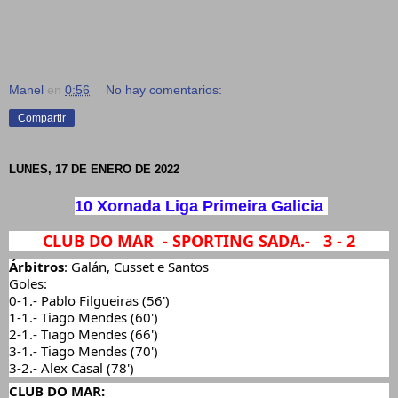
Manel
en
0:56
No hay comentarios:
Compartir
LUNES, 17 DE ENERO DE 2022
10 Xornada Liga Primeira Galicia 
CLUB DO MAR  - SPORTING SADA.-   3 - 2
Árbitros
: Galán, Cusset e Santos
Goles:
0-1.- Pablo Filgueiras (56')
1-1.- Tiago Mendes (60')
2-1.- Tiago Mendes (66')
3-1.- Tiago Mendes (70')
3-2.- Alex Casal (78')
CLUB DO MAR: