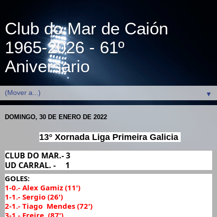
Club do Mar de Caión
1965-2026 - 61º
Aniversario
▼
DOMINGO, 30 DE ENERO DE 2022
13° Xornada Liga Primeira Galicia 
CLUB DO MAR.- 3
UD CARRAL. -     1
GOLES: 
1-0.- Alex Gamiz (11')
1-1.- Sergio (26')
2-1.- Tiago  Mendes (72')
3-1.- Freire  (87')