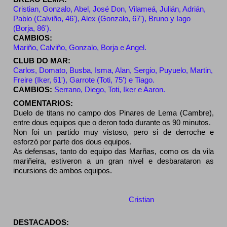
Cristian, Gonzalo, Abel, José Don, Vilameá, Julián, Adrián, 
Pablo (Calviño, 46'), Alex (Gonzalo, 67'), Bruno y Iago 
(Borja, 86').
CAMBIOS: 
Mariño, Calviño, Gonzalo, Borja e Angel.
CLUB DO MAR:
Carlos, Domato, Busba, Isma, Alan, Sergio, Puyuelo, Martin, 
Freire (Iker, 61'), Garrote (Toti, 75') e Tiago.
CAMBIOS:
Serrano, Diego, Toti, Iker e Aaron.
COMENTARIOS:
Duelo de titans no campo dos Pinares de Lema (Cambre), 
entre dous equipos que o deron todo durante os 90 minutos.
Non foi un partido muy vistoso, pero si de derroche e 
esforzó por parte dos dous equipos.
As defensas, tanto do equipo das Marñas, como os da vila 
mariñeira, estiveron a un gran nivel e desbarataron as 
incursions de ambos equipos.
Partido muy igualado e cuio resultado foi o mais xusto, ainda 
que no 86' tuvoa Tiago para os caioneses en tiro cruzado 
que desviou a corner o meta local 
Cristian 
que salvou o seu 
equipo da derrota.
DESTACADOS: