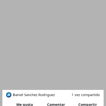
1
Daniel Sanchez Rodriguez
1 vez compartido
Me gusta
Comentar
Compartir