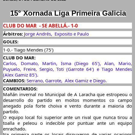
15° Xornada Liga Primeira Galicia
CLUB DO MAR  - SE ABELLÁ.- 1-0
Árbitros:
 J
orge Andrés,  Exposito e Paulo
GOLES:
1-0.- Tiago Mendes (75')
CLUB DO MAR:
Carlos, Domato, Martin, Isma (Diego 65'), Alan, Mario, 
Puyuelo, Freire, Sergio, Toti (Garrote 64') e Tiago Mendes 
(Alex Gamiz 85').
CAMBIOS: 
Serrano, Garrote,  Alex Gamiz e Diego
.
COMENTARIOS:
Mañán invernal no Municipal de A Laracha que estropeou o 
desarrollo do partido en moitos momentos co campo 
anegado pola forte choiva e vento durante a maioria do 
partido.
O equipo local foi superior ante un rival que nunca tirou a 
toalla e peleou o indecible por puntuar ante un equipo 
enrachado.
Na primeira parte os locais dispuxeron de varias ocasions 