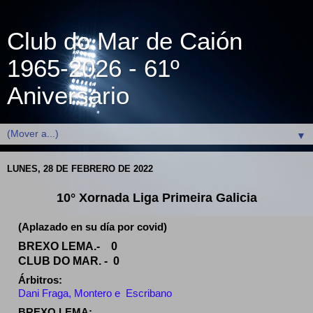
Club do Mar de Caión
1965-2026 - 61º
Aniversario
▼
LUNES, 28 DE FEBRERO DE 2022
10° Xornada Liga Primeira Galicia 
(Aplazado en su día por covid)
BREXO LEMA.-    0
CLUB DO MAR. -  0
Árbitros: 
Dani Fraga, Montero e  Escribano 
BREXO LEMA: 