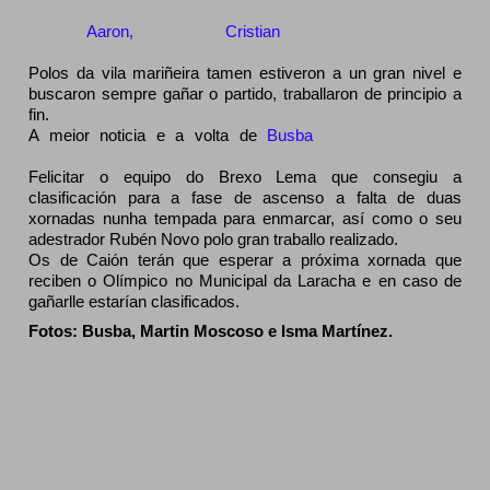
Gran traballo de todo o equipo local capitaneados polo 
capitán 
Aaron,
 eo porteiro 
Cristian
 que evitou a derrota no 
86', sacando o disparo de Tiago.
Polos da vila mariñeira tamen estiveron a un gran nivel e 
buscaron sempre gañar o partido, traballaron de principio a 
fin.
A meior noticia e a volta de 
Busba
 que levaba desde 
Navidad lesionado.
Felicitar o equipo do Brexo Lema que consegiu a 
clasificación para a fase de ascenso a falta de duas 
xornadas nunha tempada para enmarcar, así como o seu 
adestrador Rubén Novo polo gran traballo realizado.
Os de Caión terán que esperar a próxima xornada que 
reciben o Olímpico no Municipal da Laracha e en caso de 
gañarlle estarían clasificados.
Fotos: Busba, Martin Moscoso e Isma Martínez.