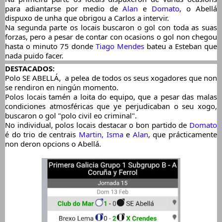
para adiantarse por medio de 
Alan
 e 
Domato
, o Abellá 
dispuxo de unha que obrigou a Carlos a intervir.
Na segunda parte os locais buscaron o gol con toda as suas 
forzas, pero a pesar de contar con ocasions o gol non chegou 
hasta o minuto 75 donde 
Tiago Mendes
 bateu a Esteban que 
nada puido facer.
DESTACADOS: 
Polo SE ABELLÁ,  a pelea de todos os seus xogadores que non 
se rendiron en ningún momento.
Polos locais tamén a loita do equipo, que a pesar das malas 
condiciones atmosféricas que ye perjudicaban o seu xogo, 
buscaron o gol "polo civil eo criminal".
No individual, polos locais destacar o bon partido de 
Domato
é do trio de centrais 
Martin, Isma 
e
 Alan
, que prácticamente 
non deron opcions o Abellá.