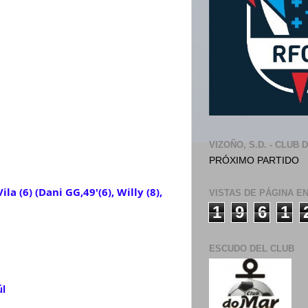
VIZOÑO, S.D. - CLUB 
PRÓXIMO PARTIDO
Vila (6) (Dani GG,49'(6), Willy (8)
,
VISTAS DE PÁGINA E
1
9
6
1
ESCUDO DEL CLUB
úl