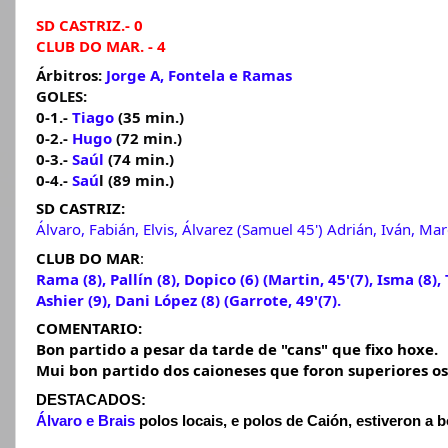
SD CASTRIZ.- 0
CLUB DO MAR. - 4
Árbitros:
Jorge A, Fontela e Ramas
GOLES:
0-1.-
Tiago
(35 min.)
0-2.-
Hugo
(72 min.)
0-3.-
Saúl
(74 min.)
0-4.-
Saú
l (89 min.)
SD CASTRIZ:
Álvaro, Fabián, Elvis, Álvarez (Samuel 45') Adrián, Iván, Marc
CLUB DO MAR
:
Rama (8), Pallín (8), Dopico (6) (Martin, 45'(7), Isma (8), T
Ashier (9), Dani López (8) (Garrote, 49'(7).
COMENTARIO:
Bon partido a pesar da tarde de "cans" que fixo hoxe.
Mui bon partido dos caioneses que foron superiores os 
DESTACADOS:
Álvaro e Brais
polos locais, e polos de Caión, estiveron a 