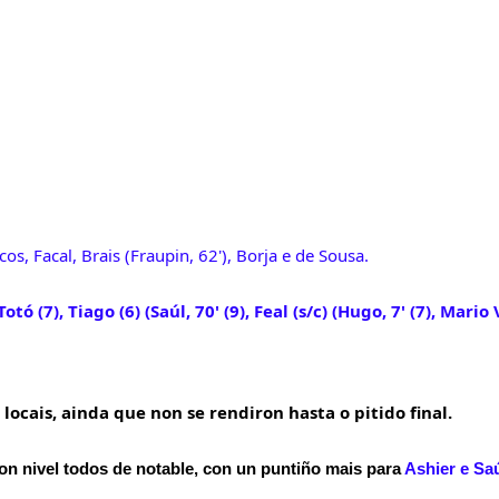
os, Facal, Brais (Fraupin, 62'), Borja e de Sousa.
otó (7), Tiago (6) (Saúl, 70' (9), Feal (s/c) (Hugo, 7' (7), Mario
locais, ainda que non se rendiron hasta o pitido final.
bon nivel todos de notable, con un puntiño mais para
Ashier e Sa