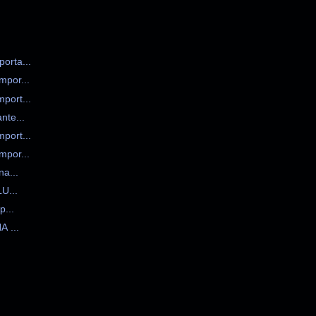
rta...
por...
ort...
te...
ort...
por...
a...
U...
...
 ...