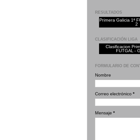
RESULTADOS
Primera Galicia 1ª
2
CLASIFICACIÓN LIGA
Clasificacion Pri
FUTGAL - 
FORMULARIO DE CON
Nombre
Correo electrónico
*
Mensaje
*