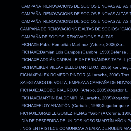
CAMPAÑA RENOVACIONS DE SOCIOS E NOVAS ALTAS T
CAMPAÑA RENOVACIONS DE SOCIOS E NOVAS ALTAS T
CAMPAÑA RENOVACIONS DE SOCIOS E NOVAS ALTAS T
CAMPAÑA DE RENOVACIONS E ALTAS DE SOCIOS+"CAIÓN:
CAMPAÑA DE SOCIOS, RENOVACIONS E ALTAS
FICHAXE:Pablo Remuiñán Martínez (Arteixo, 2006)Xo...
FICHAXE:Damián Lois Campos (Cambre, 1999)Defensa ...
FICHAXE:ADRIÁN CARBALLEIRA FERNÁNDEZ-TAFALL (Ole
FICHAXEIKER VILLAR BELLO (ARTEIXO, 2006)Iker cheg..
FICHAXE:ALEX ROMERO PINTOR (A Laracha, 2006) Tras .
XA ESTAMOS DE VOLTA, EMPEZA A CAMPAÑA DE NOVAS A
FICHAXE:JACOBO RIAL ROJO (Arteixo, 2005)Xogador f...
FICHAXEMARTIN BALDOMIR (A Laracha, 2005)Xogador .
FICHAXEELOY ARANTÓN (Carballo, 1998)Xogador que v..
FICHAXE:GRABIEL GÓMEZ PENAS "Gabi" (A Coruña, 1996.
DÍA DE DESPEDIDA DE UN DOS NOSOSMARTÍN AÑÓN PA
. NOS ENTRISTECE COMUNICAR A BAIXA DE:RUBÉN MAR