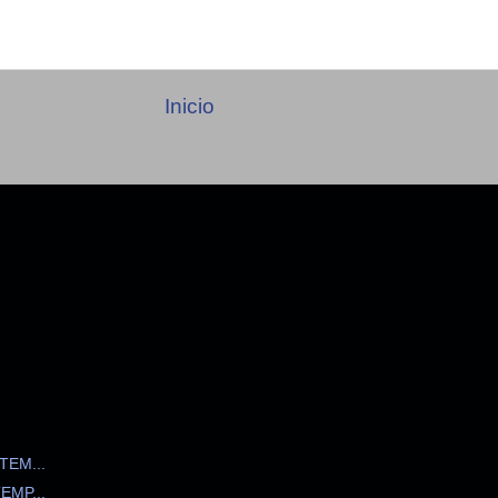
Inicio
EM...
EMP...