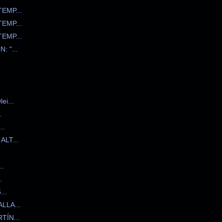
EMP...
EMP...
EMP...
 "...
i...
.
..
LT...
..
.
..
LLA...
TÍN...