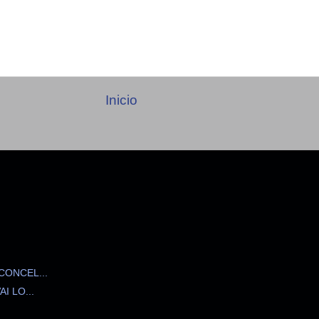
Inicio
ONCEL...
 LO...