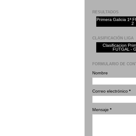
RESULTADOS
Primera Galicia 1ª
2
CLASIFICACIÓN LIGA
Clasificacion Pri
FUTGAL - 
FORMULARIO DE CON
Nombre
Correo electrónico
*
Mensaje
*