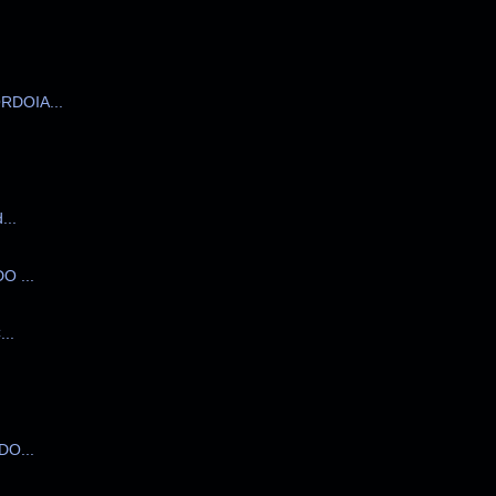
DOIA...
..
 ...
..
O...