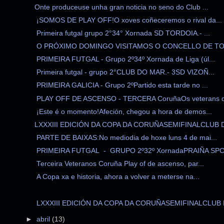
Onte produceuse unha gran noticia no seno do Club ...
¡SOMOS DE PLAY OFF!O xoves coñeceremos o rival da...
Primeira futgal grupo 2°34° Xornada SD TORDOIA.- ...
O PRÓXIMO DOMINGO VISITAMOS O CONCELLO DE TOR
PRIMEIRA FUTGAL - Grupo 2º34º Xornada de Liga (úl...
Primeira futgal - grupo 2°CLUB DO MAR.- 3SD VIZOÑ...
PRIMEIRA GALICIA - Grupo 2ºPartido esta tarde no ...
PLAY OFF DE ASCENSO - TERCERA CoruñaOs veterans d.
¡Este é o momento!Afeción, chegou a hora de demos...
LXXXIII EDICIÓN DA COPA DA CORUÑASEMIFINALCLUB DO
PARTE DE BAIXAS:No mediodia de hoxe luns 4 de mai...
PRIMEIRA FUTGAL - GRUPO 2º32º XornadaPRAIÑA SPC.
Terceira Veteranos Coruña Play of de ascenso, par...
A Copa xa e historia, ahora a volver a meterse na...
LXXXIII EDICIÓN DA COPA DA CORUÑASEMIFINALCLUB D
►
abril
(13)