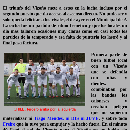
El triunfo del Vizoño mete a estos en la lucha incluso por el
segundo puesto que da acceso al ascenso directo. No pudo ser y
solo queda felicitar a los rivales,el de ayer en el Municipal de A
Laracha fue un partido de ritmo frenético y que los locales un
día más fallaron ocasiones muy claras como en casi todos los
partidos de la temporada y esa falta de puntería les lastró y al
final pasa factura.
Primera parte de
buen fútbol local
con un Vizoño
que se defendía
con uñas y
dientes,
combinaban por
las bandas los
caioneses y
creaban peligro
CHILE, tercero arriba por la izquierda
que no supieron
materializar ni
Tiago Mendes, ni DIS ni JUVE
, y sobre todo
Freire
que la tuvo para empujar y la hecho fuera. En el minuto
40 llegó el gol de Vicente para el Vizoño en un balón sin