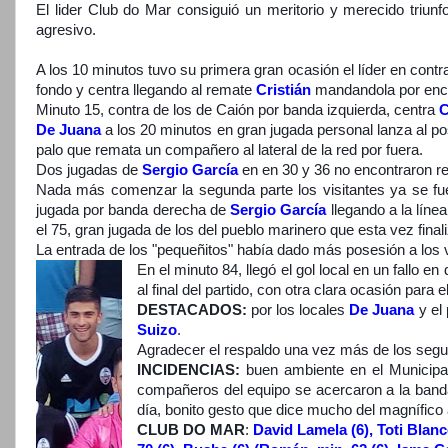
El lider Club do Mar consiguió un meritorio y merecido tri
agresivo.
A los 10 minutos tuvo su primera gran ocasión el líder en con
fondo y centra llegando al remate
Cristián
mandandola por enci
Minuto 15, contra de los de Caión por banda izquierda, centra
C
De Juana
a los 20 minutos en gran jugada personal lanza al p
palo que remata un compañero al lateral de la red por fuera.
Dos jugadas de
Sergio García
en en 30 y 36 no encontraron re
Nada más comenzar la segunda parte los visitantes ya se fuer
jugada por banda derecha de
Sergio García
llegando a la lín
el 75, gran jugada de los del pueblo marinero que esta vez final
La entrada de los "pequeñitos" había dado más posesión a los v
En el minuto 84, llegó el gol local en un fallo
al final del partido, con otra clara ocasión para e
DESTACADOS:
por los locales
De Juana
y el
Suizo
.
Agradecer el respaldo una vez más de los segui
INCIDENCIAS:
buen ambiente en el Municipal
compañeros del equipo se acercaron a la banda 
día, bonito gesto que dice mucho del magnífico
CLUB DO MAR
:
David Lamela (6), Toti Blanco