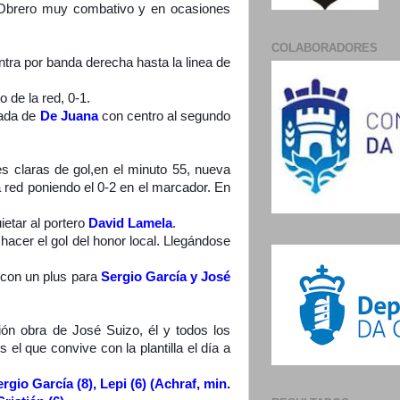
o Obrero muy combativo y en ocasiones
COLABORADORES
tra por banda derecha hasta la linea de
 de la red, 0-1.
gada de
De Juana
con centro al segundo
s claras de gol,en el minuto 55, nueva
a red poniendo el 0-2 en el marcador. En
ietar al portero
David Lamela
.
hacer el gol del honor local. Llegándose
s con un plus para
Sergio García y José
ón obra de José Suizo, él y todos los
l que convive con la plantilla el día a
rgio García (8), Lepi (6) (Achraf, min.