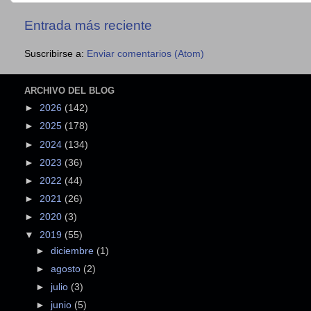
Entrada más reciente
Suscribirse a:
Enviar comentarios (Atom)
ARCHIVO DEL BLOG
►
2026
(142)
►
2025
(178)
►
2024
(134)
►
2023
(36)
►
2022
(44)
►
2021
(26)
►
2020
(3)
▼
2019
(55)
►
diciembre
(1)
►
agosto
(2)
►
julio
(3)
►
junio
(5)