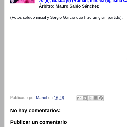
70 (6), Busba (6) (Román, min. 62 (6), Isma Cal
Árbitro:
Mauro Sabio Sánchez
(Fotos saludo inicial y Sergio García que hizo un gran partido).
Publicado por
Manel
en
16:48
No hay comentarios:
Publicar un comentario