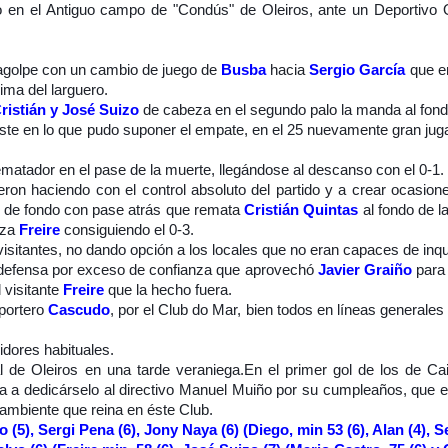
unfo en el Antiguo campo de "Condús" de Oleiros, ante un Deportiv
tragolpe con un cambio de juego de
Busba
hacia
Sergio García
que en
ma del larguero.
ristián y José Suizo
de cabeza en el segundo palo la manda al fondo
oste en lo que pudo suponer el empate, en el 25 nuevamente gran ju
matador en el pase de la muerte, llegándose al descanso con el 0-1.
on haciendo con el control absoluto del partido y a crear ocasione
ea de fondo con pase atrás que remata
Cristián Quintas
al fondo de l
iza
Freire
consiguiendo el 0-3.
isitantes, no dando opción a los locales que no eran capaces de inqu
 en defensa por exceso de confianza que aprovechó
Javier Graiño
para 
l visitante
Freire
que la hecho fuera.
 portero
Cascudo
, por el Club do Mar, bien todos en líneas generale
dores habituales.
 de Oleiros en una tarde veraniega.En el primer gol de los de Cai
a dedicárselo al directivo Manuel Muiño por su cumpleaños, que es e
 ambiente que reina en éste Club.
 (5), Sergi Pena (6), Jony Naya (6) (Diego, min 53 (6), Alan (4), Se