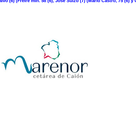
vo (6) (Freire min. 58 (6), José Suizo (7) (Mario Castro, 75 (6) y C