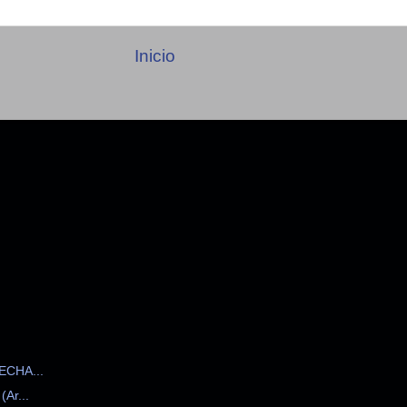
Inicio
CHA...
r...