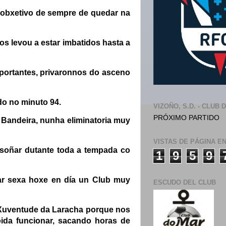
o obxetivo de sempre de quedar na
s levou a estar imbatidos hasta a
mportantes, privaronnos do asceno
do no minuto 94.
VIZOÑO, S.D. - CLUB 
PRÓXIMO PARTIDO
 Bandeira, nunha eliminatoria muy
VISTAS DE PÁGINA E
 soñar dutante toda a tempada co
1
9
5
9
ar sexa hoxe en día un Club muy
ESCUDO DEL CLUB
o Xuventude da Laracha porque nos
oida funcionar, sacando horas de