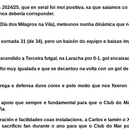
2024/25, que en xeral foi moi positiva, xa que saiamos c
nos debería corrsponder.
Día dos Milagros na Vila), meteunos nunha dinámica que no
xornada 31 (de 34), pero un baixón do equipo e baixas i
ndido a Terceira futgal, na Laracha por 0-1, gol encaixa
 foi muy igualada e que se decantou na volta con un gol de
trega e defensa duns cores e polo moito que nos fixeron
o apoio que sempre e fundamental para que o Club do M
ña.
ración e facilidades coas instalacions, a Carlos e tamén 
 sacrificio fan durante o ano para que o Club do Mar p