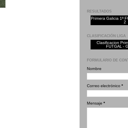
RESULTADOS
Primera Galicia 1ª
2
CLASIFICACIÓN LIGA
Clasificacion Pri
FUTGAL - 
FORMULARIO DE CON
Nombre
Correo electrónico
*
Mensaje
*