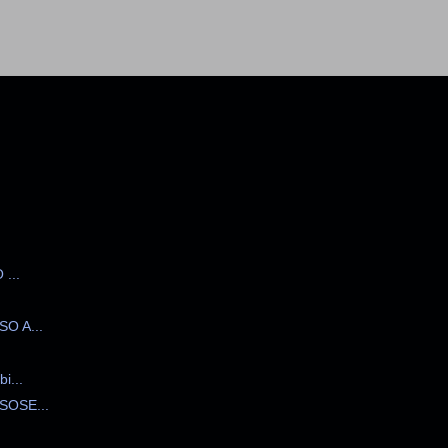
...
O A...
...
OSE...