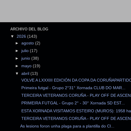
ARCHIVO DEL BLOG
▼
2026
(143)
►
agosto
(2)
►
julio
(17)
►
junio
(38)
►
mayo
(19)
▼
abril
(13)
VOLVE A LXXXIII EDICIÓN DA COPA DA CORUÑAPARTIDO 
Primeira futgal - Grupo 2°31° Xornada CLUB DO MAR...
TERCEIRA VETERANOS CORUÑA - PLAY OFF DE ASCENS
PRIMEIRA FUTGAL - Grupo 2° - 30° Xornada SD EST...
ESTA XORNADA VISITAMOS ESTEIRO (MUROS): 1958 habi
TERCEIRA VETERANOS CORUÑA - PLAY OFF DE ASCENS
As lesions foron unha plaga para a plantilla do Cl...