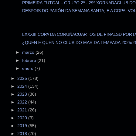
PRIMEIRA FUTGAL - GRUPO 2º - 29º XORNADACLUB DO 
DESPOIS DO PARÓN DA SEMANA SANTA, E A COPA, VOLV
LXXXIII COPA DA CORUÑACUARTOS DE FINALSD PORTA
¿QUEN E QUEN NO CLUB DO MAR DA TEMPADA 2025/26
►
marzo
(26)
►
febrero
(21)
►
enero
(7)
►
2025
(178)
►
2024
(134)
►
2023
(36)
►
2022
(44)
►
2021
(26)
►
2020
(3)
►
2019
(55)
►
2018
(70)