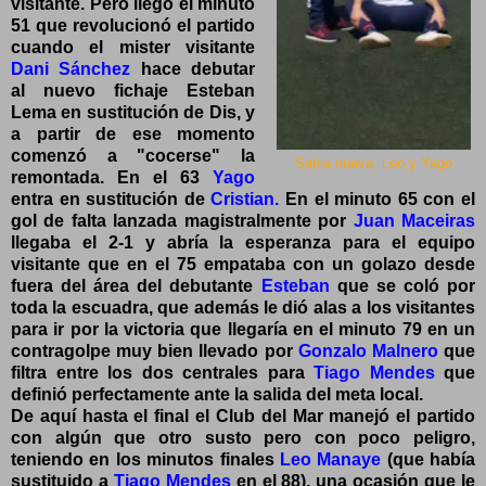
visitante. Pero llegó el minuto
51 que revolucionó el partido
cuando el mister visitante
Dani Sánchez
hace debutar
al nuevo fichaje Esteban
Lema en sustitución de Dis, y
a partir de ese momento
comenzó a "cocerse" la
Sabia nueva, Leo y Yago
remontada. En el 63
Yago
entra en sustitución de
Cristian.
En el minuto 65 con el
gol de falta lanzada magistralmente por
Juan Maceiras
llegaba el 2-1 y abría la esperanza para el equipo
visitante que en el 75 empataba con un golazo desde
fuera del área del debutante
Esteban
que se coló por
toda la escuadra, que además le dió alas a los visitantes
para ir por la victoria que llegaría en el minuto 79 en un
contragolpe muy bien llevado por
Gonzalo Malnero
que
filtra entre los dos centrales para
Tiago Mendes
que
definió perfectamente ante la salida del meta local.
De aquí hasta el final el Club del Mar manejó el partido
con algún que otro susto pero con poco peligro,
teniendo en los minutos finales
Leo Manaye
(que había
sustituido a
Tiago Mendes
en el 88), una ocasión que le