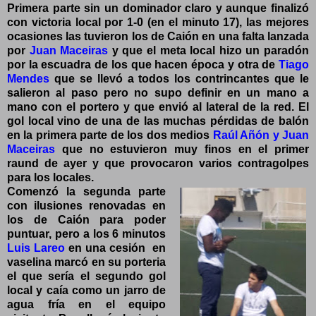
Primera parte sin un dominador claro y aunque finalizó
con victoria local por 1-0 (en el minuto 17), las mejores
ocasiones las tuvieron los de Caión en una falta lanzada
por
Juan Maceiras
y que el meta local hizo un paradón
por la escuadra de los que hacen época y otra de
Tiago
Mendes
que se llevó a todos los contrincantes que le
salieron al paso pero no supo definir en un mano a
mano con el portero y que envió al lateral de la red. El
gol local vino de una de las muchas pérdidas de balón
en la primera parte de los dos medios
Raúl Añón y Juan
Maceiras
que no estuvieron muy finos en el primer
raund
de ayer y que provocaron varios contragolpes
para los locales.
Comenzó la segunda parte
con ilusiones renovadas en
los de Caión para poder
puntuar, pero a los 6 minutos
Luis Lareo
en una cesión en
vaselina marcó en su porteria
el que sería el segundo gol
local y caía como un jarro de
agua fría en el equipo