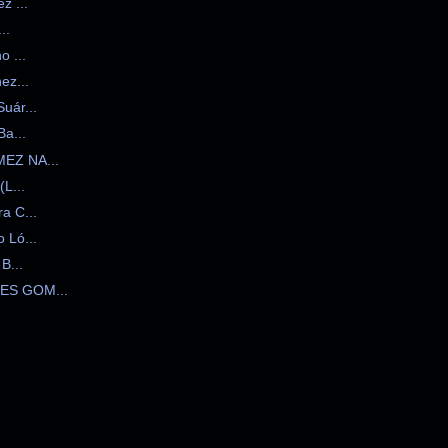
 ...
..
 ...
z...
ár...
a...
Z NA...
L...
 C...
Ló...
...
S GOM...