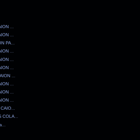
ON ...
ON ...
 PA...
ON ...
ON ...
ON ...
ION ...
ON ...
ON ...
ON ...
AIO...
COLA...
...