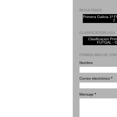
RESULTADOS
Primera Galicia 1ª
2
CLASIFICACIÓN LIGA
Clasificacion Pri
FUTGAL - 
FORMULARIO DE CON
Nombre
Correo electrónico
*
Mensaje
*