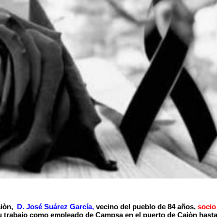
aiòn,
D. José Suárez García,
vecino del pueblo de 84 años,
socio
u trabajo como empleado de Campsa en el puerto de Caiòn hasta 