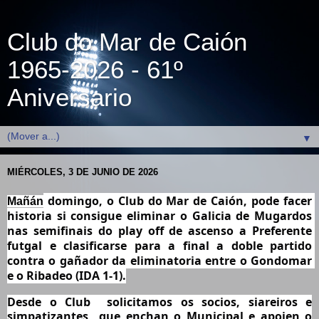
Club do Mar de Caión
1965-2026 - 61º
Aniversario
▼
MIÉRCOLES, 3 DE JUNIO DE 2026
 domingo, o Club do Mar de Caión, pode facer 
Mañán
historia si consigue eliminar o Galicia de Mugardos 
nas semifinais do play off de ascenso a Preferente 
futgal e clasificarse para a final a doble partido 
contra o gañador da eliminatoria entre o Gondomar 
e o Ribadeo (IDA 1-1).
Desde o Club  solicitamos os socios, siareiros e 
simpatizantes  que enchan o Municipal e apoien o 